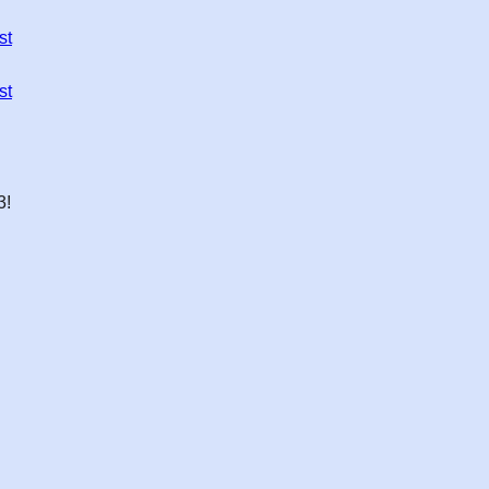
st
st
3!