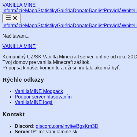
VANILLA
MINE
Informácie
Mapa
Štatistiky
Galéria
Donate
Banlist
Pravidlá
Whiteli
Informácie
Mapa
Štatistiky
Galéria
Donate
Banlist
Pravidlá
Whiteli
Načítavam...
VANILLA
MINE
Komunitný CZ/SK Vanilla Minecraft server, online od roku 201
Tvoj domov pre vanilla Minecraft zážitok.
Pripoj sa k našej komunite a uži si hru tak, ako má byť.
Rýchle odkazy
VanillaMINE Modpack
Podpor server hlasovaním
VanillaMINE logá
Kontakt
Discord:
discord.com/invite/BgsKm3D
Server IP:
mc.vanillamine.sk