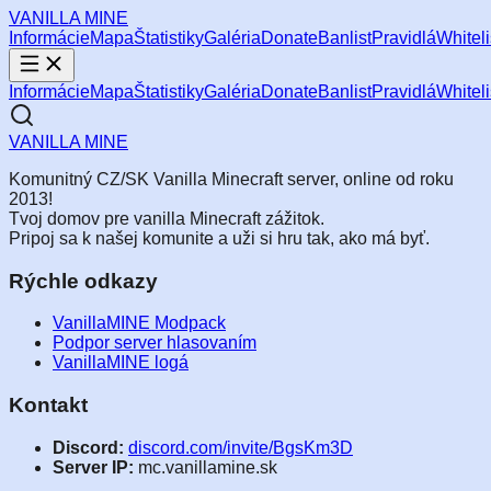
VANILLA
MINE
Informácie
Mapa
Štatistiky
Galéria
Donate
Banlist
Pravidlá
Whiteli
Informácie
Mapa
Štatistiky
Galéria
Donate
Banlist
Pravidlá
Whiteli
VANILLA
MINE
Komunitný CZ/SK Vanilla Minecraft server, online od roku
2013!
Tvoj domov pre vanilla Minecraft zážitok.
Pripoj sa k našej komunite a uži si hru tak, ako má byť.
Rýchle odkazy
VanillaMINE Modpack
Podpor server hlasovaním
VanillaMINE logá
Kontakt
Discord:
discord.com/invite/BgsKm3D
Server IP:
mc.vanillamine.sk