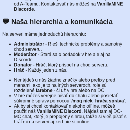
od A-Teamu. Kontaktovať nás môžeš na
VanillaMINE
Discorde
.
💬 Naša hierarchia a komunikácia
Na serveri máme jednoduchú hierarchiu:
Administrátor
- Rieši technické problémy a samotný
chod serveru.
Moderátor
- Stará sa o poriadok v hre ale aj na
Discorde.
Donator
- Hráč, ktorý prispel na chod serveru.
Hráč
- Každý jeden z nás.
Nenájdeš u nás žiadne značky alebo prefixy pred
menami, ako je to na iných serveroch, role sú
rozdelené
farebne
- či už v hre alebo na DC.
V hre môžeš verejne písať do chatu alebo posielať
súkromné správy pomocou '
/msg nick_hráča správa
'.
Ak by si chcel kontaktovať niekoho offline, môžeš
použiť náš
VanillaMINE Discord
. Nájdeš tam aj DC-
MC chat, ktorý je prepojený s hrou, takže si vieš písať s
hráčmi na serveri aj keď nie si online!