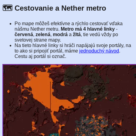
🗺️ Cestovanie a Nether metro
Po mape môžeš efektívne a rýchlo cestovať vďaka
nášmu Nether metru.
Metro má 4 hlavné linky
-
červená
,
zelená
,
modrá
a
žltá
, tie vedú vždy po
svetovej strane mapy.
Na tieto hlavné linky si hráči napájajú svoje portály, na
to ako si pripojiť portál, máme
jednoduchý návod
.
Cestu aj portál si označ.