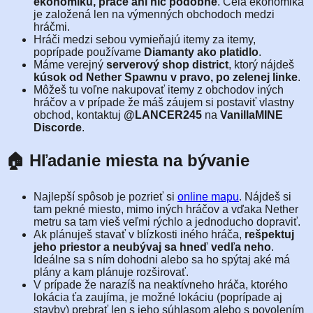
ekonomiku, práce ani nič podobné
. Celá ekonomika
je založená len na výmenných obchodoch medzi
hráčmi.
Hráči medzi sebou vymieňajú itemy za itemy,
poprípade používame
Diamanty ako platidlo
.
Máme verejný
serverový shop district
, ktorý nájdeš
kúsok od Nether Spawnu v pravo, po
zelenej linke
.
Môžeš tu voľne nakupovať itemy z obchodov iných
hráčov a v prípade že máš záujem si postaviť vlastny
obchod, kontaktuj
@LANCER245
na
VanillaMINE
Discorde
.
🏠 Hľadanie miesta na bývanie
Najlepší spôsob je pozrieť si
online mapu
. Nájdeš si
tam pekné miesto, mimo iných hráčov a vďaka Nether
metru sa tam vieš veľmi rýchlo a jednoducho dopraviť.
Ak plánuješ stavať v blízkosti iného hráča,
rešpektuj
jeho priestor a neubývaj sa hneď vedľa neho
.
Ideálne sa s ním dohodni alebo sa ho spýtaj aké má
plány a kam plánuje rozširovať.
V prípade že narazíš na neaktívneho hráča, ktorého
lokácia ťa zaujíma, je možné lokáciu (poprípade aj
stavby) prebrať len s jeho súhlasom alebo s povolením