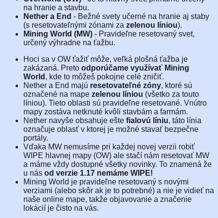
na hranie a stavbu.
Nether a End
- Bežné svety učerné na hranie aj staby
(s resetovateľnými zónami za
zelenou líniou
).
Mining World (MW)
- Pravideľne resetovaný svet,
určený výhradne na ťažbu.
Hoci sa v OW ťažiť môže, veľká plošná ťažba je
zakázaná. Preto
odporúčame využívať Mining
World
, kde to môžeš pokojne celé zničiť.
Nether a End majú
resetovateľné zóny
, ktoré sú
označené na mape
zelenou líniou
(všetko za touto
líniou). Tieto oblasti sú pravideľne resetované. Vnútro
mapy zostáva netknuté kvôli stavbám a farmám.
Nether navyše obsahuje ešte
fialovú líniu
, táto línia
označuje oblasť v ktorej je možné stavať bezpečne
portály.
Vďaka MW nemusíme pri každej novej verzii robiť
WIPE hlavnej mapy (OW) ale stačí nám resetovať MW
a máme vždy dostupné všetky novinky. To znamená že
u nás
od verzie 1.17 nemáme WIPE!
Mining World je pravideľne resetovaný s novými
verziami (alebo skôr ak je to potrebné) a nie je vidieť na
naše online mape, takže objavovanie a značenie
lokácií je čisto na vás.