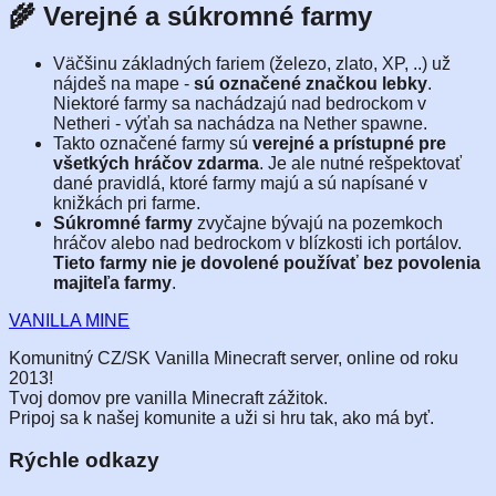
🌾 Verejné a súkromné farmy
Väčšinu základných fariem (železo, zlato, XP, ..) už
nájdeš na mape -
sú označené značkou lebky
.
Niektoré farmy sa nachádzajú nad bedrockom v
Netheri - výťah sa nachádza na Nether spawne.
Takto označené farmy sú
verejné a prístupné pre
všetkých hráčov zdarma
. Je ale nutné rešpektovať
dané pravidlá, ktoré farmy majú a sú napísané v
knižkách pri farme.
Súkromné farmy
zvyčajne bývajú na pozemkoch
hráčov alebo nad bedrockom v blízkosti ich portálov.
Tieto farmy nie je dovolené používať bez povolenia
majiteľa farmy
.
VANILLA
MINE
Komunitný CZ/SK Vanilla Minecraft server, online od roku
2013!
Tvoj domov pre vanilla Minecraft zážitok.
Pripoj sa k našej komunite a uži si hru tak, ako má byť.
Rýchle odkazy