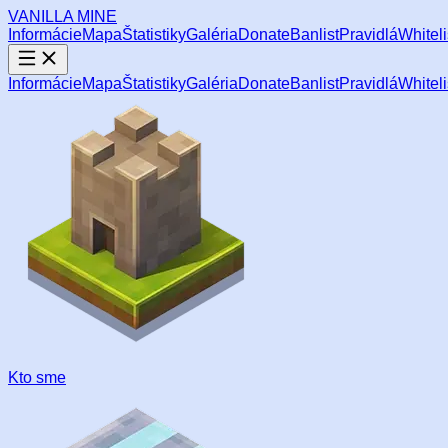
VANILLA
MINE
Informácie
Mapa
Štatistiky
Galéria
Donate
Banlist
Pravidlá
Whiteli
Informácie
Mapa
Štatistiky
Galéria
Donate
Banlist
Pravidlá
Whiteli
Kto sme