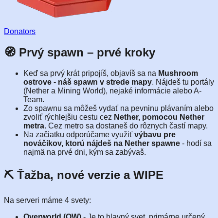
Donators
🧭 Prvý spawn – prvé kroky
Keď sa prvý krát pripojíš, objavíš sa na
Mushroom
ostrove - náš spawn v strede mapy
. Nájdeš tu portály
(Nether a Mining World), nejaké informácie alebo A-
Team.
Zo spawnu sa môžeš vydať na pevninu plávaním alebo
zvoliť rýchlejšiu cestu cez
Nether, pomocou Nether
metra
. Cez metro sa dostaneš do rôznych častí mapy.
Na začiatku odporúčame využiť
výbavu pre
nováčikov, ktorú nájdeš na Nether spawne
- hodí sa
najmä na prvé dni, kým sa zabývaš.
⛏ Ťažba, nové verzie a WIPE
Na serveri máme 4 svety:
Overworld (OW)
- Je to hlavný svet, primárne určený