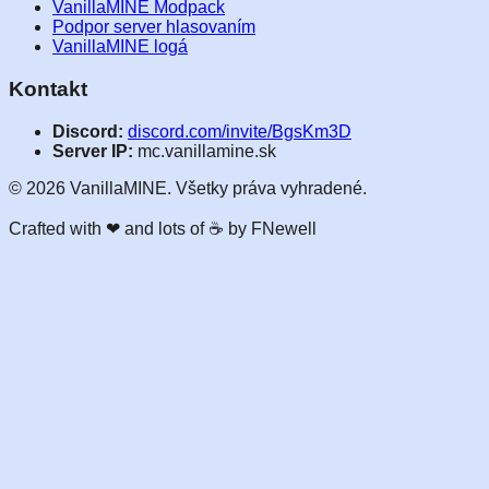
VanillaMINE Modpack
Podpor server hlasovaním
VanillaMINE logá
Kontakt
Discord:
discord.com/invite/BgsKm3D
Server IP:
mc.vanillamine.sk
©
2026
VanillaMINE. Všetky práva vyhradené.
Crafted with
❤
and lots of ☕ by FNewell